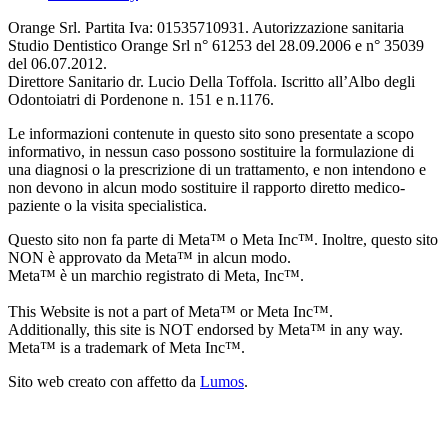
Orange Srl. Partita Iva: 01535710931. Autorizzazione sanitaria
Studio Dentistico Orange Srl n° 61253 del 28.09.2006 e n° 35039
del 06.07.2012.
Direttore Sanitario dr. Lucio Della Toffola. Iscritto all’Albo degli
Odontoiatri di Pordenone n. 151 e n.1176.
Le informazioni contenute in questo sito sono presentate a scopo
informativo, in nessun caso possono sostituire la formulazione di
una diagnosi o la prescrizione di un trattamento, e non intendono e
non devono in alcun modo sostituire il rapporto diretto medico-
paziente o la visita specialistica.
Questo sito non fa parte di Meta™ o Meta Inc™. Inoltre, questo sito
NON è approvato da Meta™ in alcun modo.
Meta™ è un marchio registrato di Meta, Inc™.
This Website is not a part of Meta™ or Meta Inc™.
Additionally, this site is NOT endorsed by Meta™ in any way.
Meta™ is a trademark of Meta Inc™.
Sito web creato con affetto da
Lumos
.