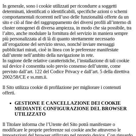
In generale, sono i cookie utilizzati per ricondurre a soggetti
determinati, identificati o identificabili, specifiche azioni o schemi
comportamentali ricorrenti nell’uso delle funzionalità offerte da un
sito e ciò al fine del raggruppamento dei diversi profili all’interno di
cluster omogenei di diversa ampiezza, in modo che sia possibile, tra
l’altro, anche modulare la fornitura del servizio in maniera sempre
più personalizzata al di là di quanto strettamente necessario
all’erogazione del servizio stesso, nonché inviare messaggi
pubblicitari mirati, cioè in linea con le preferenze manifestate
dall’utente nell’ambito della navigazione in rete.
In ragione delle relative caratteristiche, l’installazione di tali cookie
sul device è consentita solo previo consenso dell’utente, come
previsto dall’art. 122 del Codice Privacy e dall’art. 5 della direttiva
2002/58/CE e ss.mm.ii.
Il Sito utilizza cookie di profilazione per migliorare i contenuti
offerti.
GESTIONE E CANCELLAZIONE DEI COOKIE
MEDIANTE CONFIGURAZIONE DEL BROWSER
UTILIZZATO
Il Titolare informa che l’Utente del Sito potrà manifestare o
modificare le proprie preferenze sui cookie anche attraverso le
impostazioni del browser utilizzato nel proprio device. Con riguardo