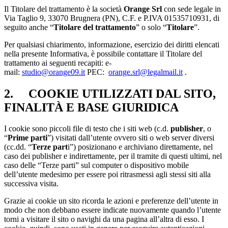
Il Titolare del trattamento è la società
Orange Srl
con sede legale in
Via Taglio 9, 33070 Brugnera (PN), C.F. e P.IVA 01535710931, di
seguito anche “
Titolare del trattamento
” o solo “
Titolare
”.
Per qualsiasi chiarimento, informazione, esercizio dei diritti elencati
nella presente Informativa, è possibile contattare il Titolare del
trattamento ai seguenti recapiti: e-
mail:
studio@orange09.it
PEC:
orange.srl@legalmail.it
.
2. COOKIE UTILIZZATI DAL SITO,
FINALITÀ E BASE GIURIDICA
I cookie sono piccoli file di testo che i siti web (c.d.
publisher
, o
“
Prime parti
”) visitati dall’utente ovvero siti o web server diversi
(cc.dd. “
Terze part
i”) posizionano e archiviano direttamente, nel
caso dei publisher e indirettamente, per il tramite di questi ultimi, nel
caso delle “Terze parti” sul computer o dispositivo mobile
dell’utente medesimo per essere poi ritrasmessi agli stessi siti alla
successiva visita.
Grazie ai cookie un sito ricorda le azioni e preferenze dell’utente in
modo che non debbano essere indicate nuovamente quando l’utente
torni a visitare il sito o navighi da una pagina all’altra di esso. I