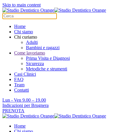
Skip to main content
Home
Chi siamo
Chi curiamo
Adulti
Bambini e ragazzi
Come lavoriamo
Prima Visita e Diagnosi
Sicurezza
Metodiche e strumenti
Casi Clinici
FAQ
Team
Contatti
Lun - Ven 9.00 – 19.00
Indicazioni per Brugnera
PRENOTA
Home
Chi siamo