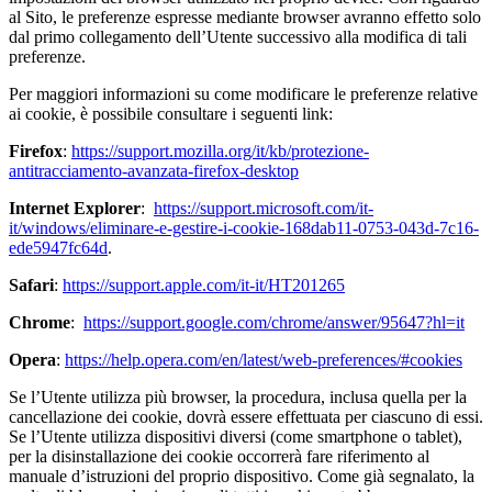
al Sito, le preferenze espresse mediante browser avranno effetto solo
dal primo collegamento dell’Utente successivo alla modifica di tali
preferenze.
Per maggiori informazioni su come modificare le preferenze relative
ai cookie, è possibile consultare i seguenti link:
Firefox
:
https://support.mozilla.org/it/kb/protezione-
antitracciamento-avanzata-firefox-desktop
Internet Explorer
:
https://support.microsoft.com/it-
it/windows/eliminare-e-gestire-i-cookie-168dab11-0753-043d-7c16-
ede5947fc64d
.
Safari
:
https://support.apple.com/it-it/HT201265
Chrome
:
https://support.google.com/chrome/answer/95647?hl=it
Opera
:
https://help.opera.com/en/latest/web-preferences/#cookies
Se l’Utente utilizza più browser, la procedura, inclusa quella per la
cancellazione dei cookie, dovrà essere effettuata per ciascuno di essi.
Se l’Utente utilizza dispositivi diversi (come smartphone o tablet),
per la disinstallazione dei cookie occorrerà fare riferimento al
manuale d’istruzioni del proprio dispositivo. Come già segnalato, la